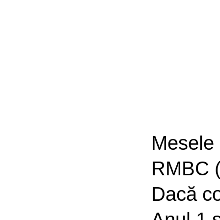
Mesele 
RMBC (R
Dacă co
Anul 1 