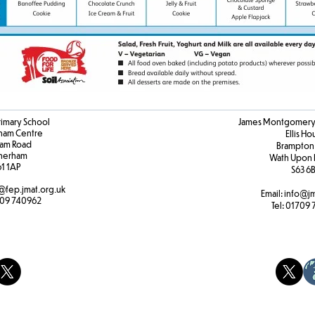
rimary School
James Montgomery 
ham Centre
Ellis H
am Road
Brampton
herham
Wath Upon 
61 1AP
S63 6
@fep.jmat.org.uk
Email:
info@jm
09 740962
Tel:
01709 