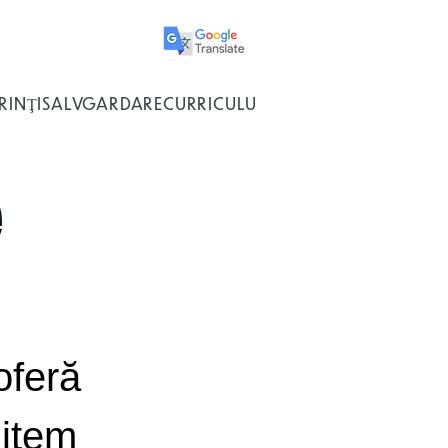
RINŢI
SALVGARDARE
CURRICULUM
Contactaţi-ne
Membri
e
oferă
mitem