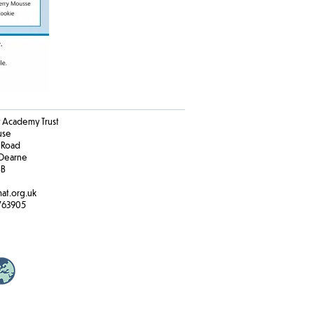
Academy Trust
ouse
 Road
Dearne
BB
at.org.uk
763905