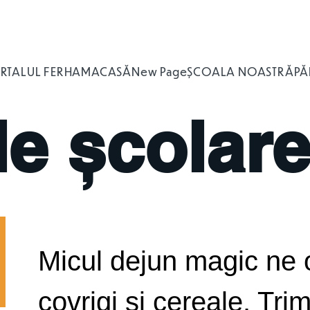
RTALUL FERHAM
ACASĂ
New Page
ȘCOALA NOASTRĂ
PĂ
e școlar
Micul dejun magic ne 
covrigi și cereale. Tri