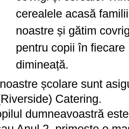
cerealele acasă familii
noastre și gătim covrig
pentru copii în fiecare
dimineață.
noastre școlare sunt asig
iverside) Catering.
pilul dumneavoastră este
sau Anul 2, primește o m