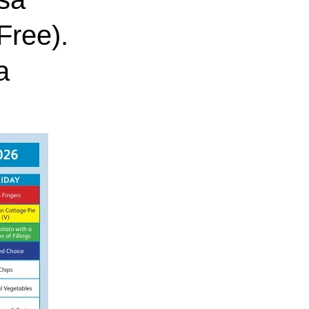
Free).
a