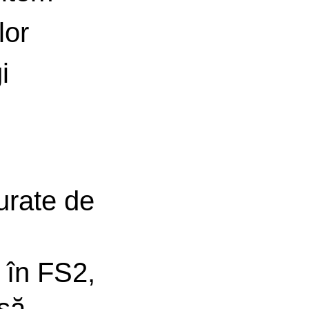
lor
i
urate de
 în FS2,
asă