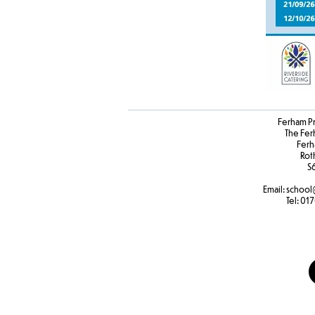
Ferham P
The Fer
Ferh
Rot
S
Email:
school
Tel:
017