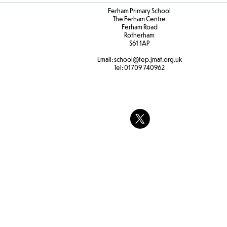
Ferham Primary School
The Ferham Centre
Ferham Road
Rotherham
S61 1AP
Email:
school
@fep.jmat.org.uk
Tel:
01709 740962