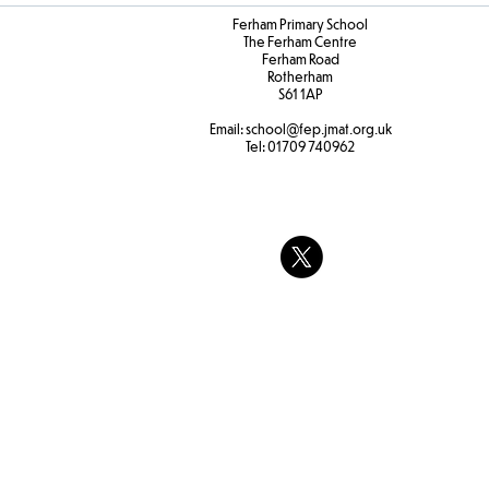
Ferham Primary School
The Ferham Centre
Ferham Road
Rotherham
S61 1AP
Email:
school
@fep.jmat.org.uk
Tel:
01709 740962