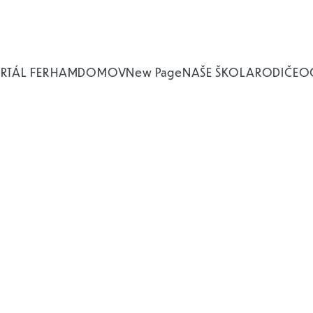
RTÁL FERHAM
DOMOV
New Page
NAŠE ŠKOLA
RODIČE
O