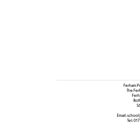
Ferham P
The Fer
Ferh
Rot
S
Email:
school
Tel:
017