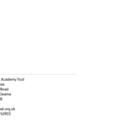
Academy Trust
ouse
 Road
Dearne
BB
at.org.uk
763905