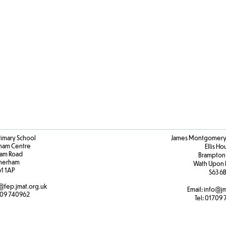
rimary School
James Montgomery 
ham Centre
Ellis H
am Road
Brampton
herham
Wath Upon 
61 1AP
S63 6
@fep.jmat.org.uk
Email:
info@jm
09 740962
Tel:
01709 